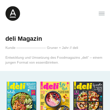
deli Magazin
Kunde ––––––––––––––– Gruner + Jahr // deli
Entwicklung und Umsetzung des Foodmagazins „deli“ – einem
jungen Format von essen&trinken.